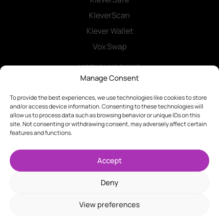
KleverScan
Klever Wallet
Vox Swap
VIRTUAL MACHINE
Manage Consent
Klever SDK
Smart Contracts
To provide the best experiences, we use technologies like cookies to store
and/or access device information. Consenting to these technologies will
allow us to process data such as browsing behavior or unique IDs on this
site. Not consenting or withdrawing consent, may adversely affect certain
features and functions.
LANGUAGE
Accept
Deny
Copyrights © 2025 Klever Foundation. All Rights Reserved. version 1.2.0
View preferences