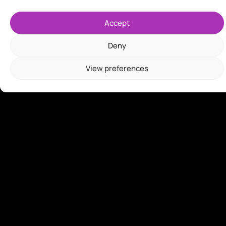
Accept
Deny
View preferences
Com suporte a linguagens populares como JavaScript, Go
Lang e .NET, o Klever SDK facilita a criação da sua próxima
grande ideia. Visite docs.klever.org para tutoriais