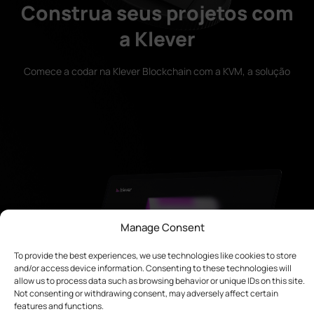
Construa seus projetos com
a Klever
Comece a codar na Klever Blockchain com a KVM, a solução
avançada e escalável que oferece aos desenvolvedores baixo
custo, flexibilidade e alto desempenho. Com suporte a RUST,
você pode facilmente criar e lançar aplicativos
descentralizados no ecossistema Klever
Manage Consent
To provide the best experiences, we use technologies like cookies to store
and/or access device information. Consenting to these technologies will
allow us to process data such as browsing behavior or unique IDs on this site.
Not consenting or withdrawing consent, may adversely affect certain
features and functions.