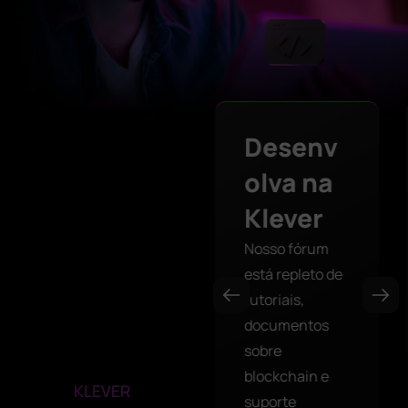
Acesse
Desenv
DApps
olva na
Klever
Navegue na
Web3 com
Nosso fórum
segurança
está repleto de
tutoriais,
documentos
sobre
blockchain e
KLEVER
suporte